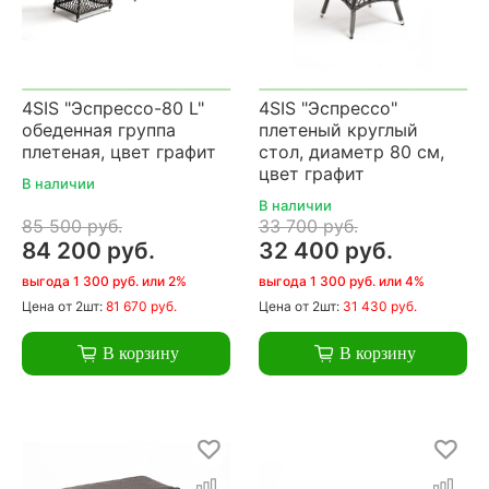
4SIS "Эспрессо-80 L"
4SIS "Эспрессо"
обеденная группа
плетеный круглый
плетеная, цвет графит
стол, диаметр 80 см,
цвет графит
В наличии
В наличии
85 500 руб.
33 700 руб.
84 200 руб.
32 400 руб.
выгода 1 300 руб. или 2%
выгода 1 300 руб. или 4%
Цена
от 2шт:
81 670 руб.
Цена
от 2шт:
31 430 руб.
В корзину
В корзину