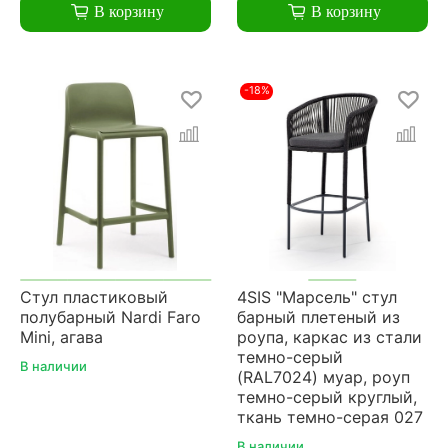
В корзину
В корзину
-18%
Стул пластиковый
4SIS "Марсель" стул
полубарный Nardi Faro
барный плетеный из
Mini, агава
роупа, каркас из стали
темно-серый
В наличии
(RAL7024) муар, роуп
темно-серый круглый,
ткань темно-серая 027
В наличии