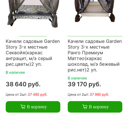
Качели садовые Garden
Качели садовые Garden
Story 3-х местные
Story 3-х местные
Секвойя(каркас
Ранго Премиум
антрацит, м/э серый
Маттео(каркас
рис.цветы)2 уп.
шоколад, м/э бежевый
рис.нет)2 уп.
В наличии
В наличии
38 640 руб.
39 170 руб.
Цена
от 2шт:
37 480 руб.
Цена
от 2шт:
37 990 руб.
В корзину
В корзину