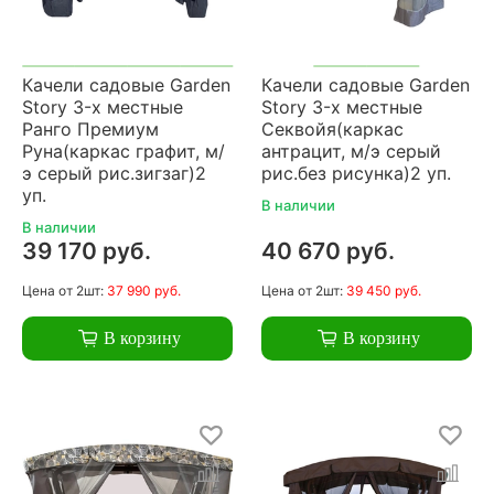
Качели садовые Garden
Качели садовые Garden
Story 3-х местные
Story 3-х местные
Ранго Премиум
Секвойя(каркас
Руна(каркас графит, м/
антрацит, м/э серый
э серый рис.зигзаг)2
рис.без рисунка)2 уп.
уп.
В наличии
В наличии
39 170 руб.
40 670 руб.
Цена
от 2шт:
37 990 руб.
Цена
от 2шт:
39 450 руб.
В корзину
В корзину