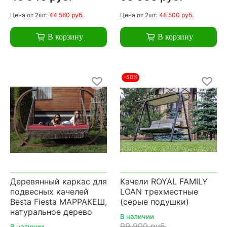
Цена
от 2шт:
44 560 руб.
Цена
от 2шт:
48 500 руб.
В корзину
В корзину
-50%
Деревянный каркас для
Качели ROYAL FAMILY
подвесных качелей
LOAN трехместные
Besta Fiesta МАРРАКЕШ,
(серые подушки)
натуральное дерево
В наличии
99 900 руб.
В наличии