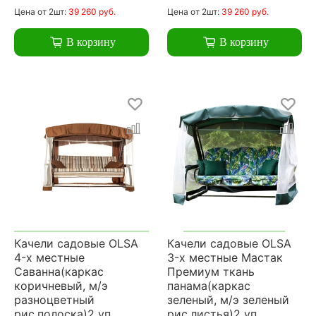
Цена
от 2шт:
39 260 руб.
Цена
от 2шт:
39 260 руб.
В корзину
В корзину
Качели садовые OLSA
Качели садовые OLSA
4-х местные
3-х местные Мастак
Саванна(каркас
Премиум ткань
коричневый, м/э
панама(каркас
разноцветный
зеленый, м/э зеленый
рис.полоска)2 уп.
рис.листья)2 уп.