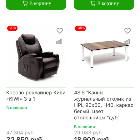
В корзину
В корзину
-31%
-35%
Кресло реклайнер Киви
4SIS "Канны"
«KIWI» 3 в 1
журнальный столик из
HPL 90х60, H40, каркас
В наличии
белый, цвет
столешницы "дуб"
В наличии
47 304 руб.
29 083 руб.
32 850 руб.
18 900 руб.