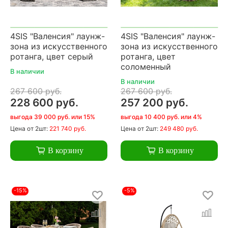
4SIS "Валенсия" лаунж-
4SIS "Валенсия" лаунж-
зона из искусственного
зона из искусственного
ротанга, цвет серый
ротанга, цвет
соломенный
В наличии
В наличии
267 600 руб.
267 600 руб.
228 600 руб.
257 200 руб.
выгода 39 000 руб. или 15%
выгода 10 400 руб. или 4%
Цена
от 2шт:
221 740 руб.
Цена
от 2шт:
249 480 руб.
В корзину
В корзину
-15%
-5%