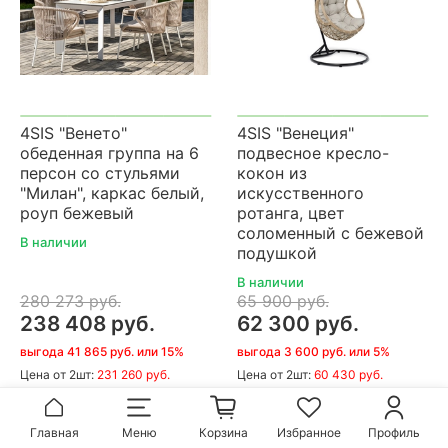
4SIS "Венето"
4SIS "Венеция"
обеденная группа на 6
подвесное кресло-
персон со стульями
кокон из
"Милан", каркас белый,
искусственного
роуп бежевый
ротанга, цвет
соломенный с бежевой
В наличии
подушкой
В наличии
280 273 руб.
65 900 руб.
238 408 руб.
62 300 руб.
выгода 41 865 руб. или 15%
выгода 3 600 руб. или 5%
Цена
от 2шт:
231 260 руб.
Цена
от 2шт:
60 430 руб.
В корзину
В корзину
Главная
Меню
Корзина
Избранное
Профиль