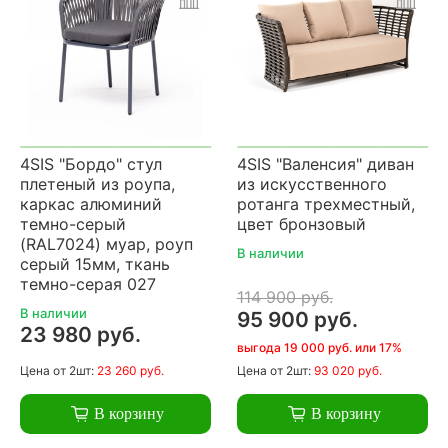
4SIS "Бордо" стул
4SIS "Валенсия" диван
плетеный из роупа,
из искусственного
каркас алюминий
ротанга трехместный,
темно-серый
цвет бронзовый
(RAL7024) муар, роуп
В наличии
серый 15мм, ткань
темно-серая 027
114 900 руб.
В наличии
95 900 руб.
23 980 руб.
выгода 19 000 руб. или 17%
Цена
от 2шт:
23 260 руб.
Цена
от 2шт:
93 020 руб.
В корзину
В корзину