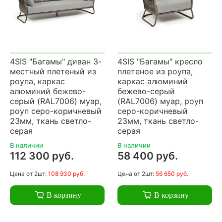
4SIS "Багамы" диван 3-
4SIS "Багамы" кресло
местный плетеный из
плетеное из роупа,
роупа, каркас
каркас алюминий
алюминий бежево-
бежево-серый
серый (RAL7006) муар,
(RAL7006) муар, роуп
роуп серо-коричневый
серо-коричневый
23мм, ткань светло-
23мм, ткань светло-
серая
серая
В наличии
В наличии
112 300 руб.
58 400 руб.
Цена
от 2шт:
108 930 руб.
Цена
от 2шт:
56 650 руб.
В корзину
В корзину