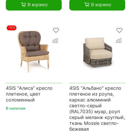
В корзину
В корзину
-10%
4SIS "Алиса" кресло
4SIS "Альбано" кресло
плетеное, цвет
плетеное из роупа,
соломенный
каркас алюминий
светло-серый
В наличии
(RAL7035) муар, роуп
серый меланж круглый,
ткань Mossle светло-
бежевая