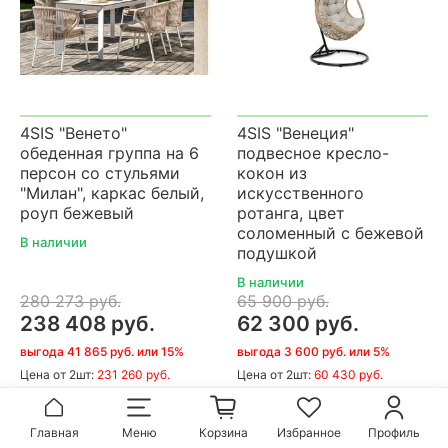
4SIS "Венето"
4SIS "Венеция"
обеденная группа на 6
подвесное кресло-
персон со стульями
кокон из
"Милан", каркас белый,
искусственного
роуп бежевый
ротанга, цвет
соломенный с бежевой
В наличии
подушкой
В наличии
280 273 руб.
65 900 руб.
238 408 руб.
62 300 руб.
выгода 41 865 руб. или 15%
выгода 3 600 руб. или 5%
Цена
от 2шт:
231 260 руб.
Цена
от 2шт:
60 430 руб.
В корзину
В корзину
Главная
Меню
Корзина
Избранное
Профиль