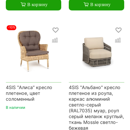
В корзину
В корзину
-10%
4SIS "Алиса" кресло
4SIS "Альбано" кресло
плетеное, цвет
плетеное из роупа,
соломенный
каркас алюминий
светло-серый
В наличии
(RAL7035) муар, роуп
серый меланж круглый,
ткань Mossle светло-
бежевая