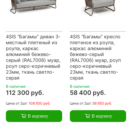
4SIS "Багамы" диван 3-
4SIS "Багамы" кресло
местный плетеный из
плетеное из роупа,
роупа, каркас
каркас алюминий
алюминий бежево-
бежево-серый
серый (RAL7006) муар,
(RAL7006) муар, роуп
роуп серо-коричневый
серо-коричневый
23мм, ткань светло-
23мм, ткань светло-
серая
серая
В наличии
В наличии
112 300 руб.
58 400 руб.
Цена
от 2шт:
108 930 руб.
Цена
от 2шт:
56 650 руб.
В корзину
В корзину