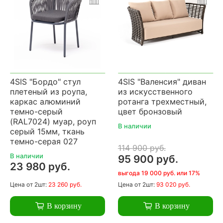
4SIS "Бордо" стул
4SIS "Валенсия" диван
плетеный из роупа,
из искусственного
каркас алюминий
ротанга трехместный,
темно-серый
цвет бронзовый
(RAL7024) муар, роуп
В наличии
серый 15мм, ткань
темно-серая 027
114 900 руб.
В наличии
95 900 руб.
23 980 руб.
выгода 19 000 руб. или 17%
Цена
от 2шт:
23 260 руб.
Цена
от 2шт:
93 020 руб.
В корзину
В корзину