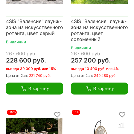
4SIS "Валенсия" лаунж-
4SIS "Валенсия" лаунж-
зона из искусственного
зона из искусственного
ротанга, цвет серый
ротанга, цвет
соломенный
В наличии
В наличии
267 600 руб.
267 600 руб.
228 600 руб.
257 200 руб.
выгода 39 000 руб. или 15%
выгода 10 400 руб. или 4%
Цена
от 2шт:
221 740 руб.
Цена
от 2шт:
249 480 руб.
В корзину
В корзину
-15%
-5%