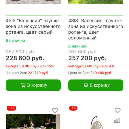
4SIS "Валенсия" лаунж-
4SIS "Валенсия" лаунж-
зона из искусственного
зона из искусственного
ротанга, цвет серый
ротанга, цвет
соломенный
В наличии
В наличии
267 600 руб.
267 600 руб.
228 600 руб.
257 200 руб.
выгода 39 000 руб. или 15%
выгода 10 400 руб. или 4%
Цена
от 2шт:
221 740 руб.
Цена
от 2шт:
249 480 руб.
В корзину
В корзину
-15%
-5%