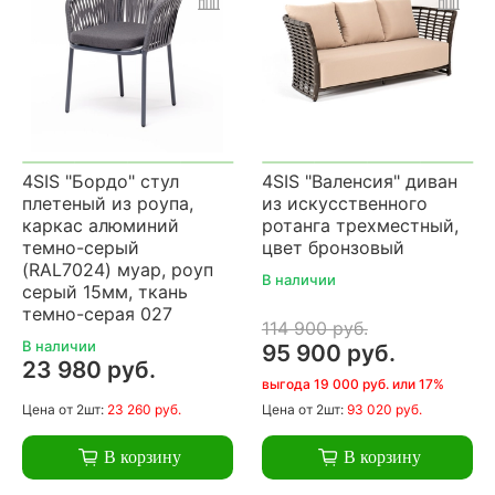
4SIS "Бордо" стул
4SIS "Валенсия" диван
плетеный из роупа,
из искусственного
каркас алюминий
ротанга трехместный,
темно-серый
цвет бронзовый
(RAL7024) муар, роуп
В наличии
серый 15мм, ткань
темно-серая 027
114 900 руб.
В наличии
95 900 руб.
23 980 руб.
выгода 19 000 руб. или 17%
Цена
от 2шт:
23 260 руб.
Цена
от 2шт:
93 020 руб.
В корзину
В корзину