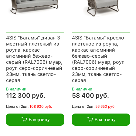
4SIS "Багамы" диван 3-
4SIS "Багамы" кресло
местный плетеный из
плетеное из роупа,
роупа, каркас
каркас алюминий
алюминий бежево-
бежево-серый
серый (RAL7006) муар,
(RAL7006) муар, роуп
роуп серо-коричневый
серо-коричневый
23мм, ткань светло-
23мм, ткань светло-
серая
серая
В наличии
В наличии
112 300 руб.
58 400 руб.
Цена
от 2шт:
108 930 руб.
Цена
от 2шт:
56 650 руб.
В корзину
В корзину