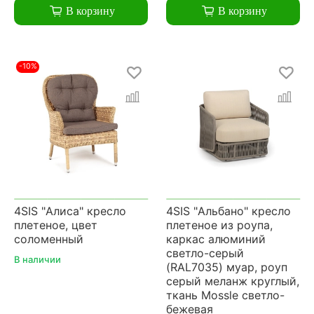
В корзину
В корзину
-10%
4SIS "Алиса" кресло
4SIS "Альбано" кресло
плетеное, цвет
плетеное из роупа,
соломенный
каркас алюминий
светло-серый
В наличии
(RAL7035) муар, роуп
серый меланж круглый,
ткань Mossle светло-
бежевая