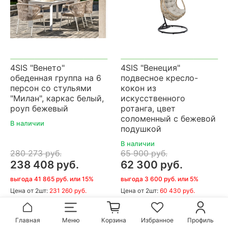
4SIS "Венето"
4SIS "Венеция"
обеденная группа на 6
подвесное кресло-
персон со стульями
кокон из
"Милан", каркас белый,
искусственного
роуп бежевый
ротанга, цвет
соломенный с бежевой
В наличии
подушкой
В наличии
280 273 руб.
65 900 руб.
238 408 руб.
62 300 руб.
выгода 41 865 руб. или 15%
выгода 3 600 руб. или 5%
Цена
от 2шт:
231 260 руб.
Цена
от 2шт:
60 430 руб.
В корзину
В корзину
Главная
Меню
Корзина
Избранное
Профиль