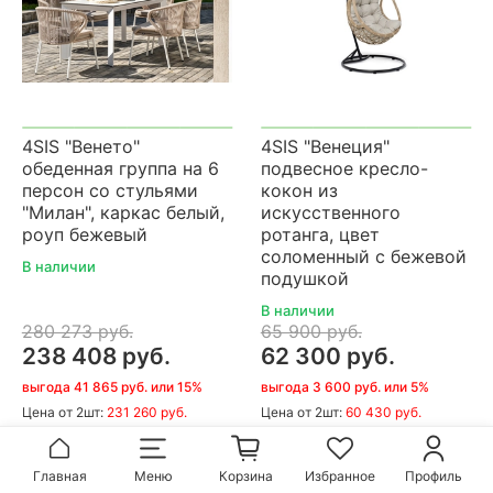
4SIS "Венето"
4SIS "Венеция"
обеденная группа на 6
подвесное кресло-
персон со стульями
кокон из
"Милан", каркас белый,
искусственного
роуп бежевый
ротанга, цвет
соломенный с бежевой
В наличии
подушкой
В наличии
280 273 руб.
65 900 руб.
238 408 руб.
62 300 руб.
выгода 41 865 руб. или 15%
выгода 3 600 руб. или 5%
Цена
от 2шт:
231 260 руб.
Цена
от 2шт:
60 430 руб.
В корзину
В корзину
Главная
Меню
Корзина
Избранное
Профиль