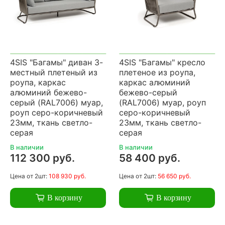
4SIS "Багамы" диван 3-
4SIS "Багамы" кресло
местный плетеный из
плетеное из роупа,
роупа, каркас
каркас алюминий
алюминий бежево-
бежево-серый
серый (RAL7006) муар,
(RAL7006) муар, роуп
роуп серо-коричневый
серо-коричневый
23мм, ткань светло-
23мм, ткань светло-
серая
серая
В наличии
В наличии
112 300 руб.
58 400 руб.
Цена
от 2шт:
108 930 руб.
Цена
от 2шт:
56 650 руб.
В корзину
В корзину