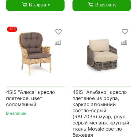
В корзину
В корзину
-10%
4SIS "Алиса" кресло
4SIS "Альбано" кресло
плетеное, цвет
плетеное из роупа,
соломенный
каркас алюминий
светло-серый
В наличии
(RAL7035) муар, роуп
серый меланж круглый,
ткань Mossle светло-
бежевая