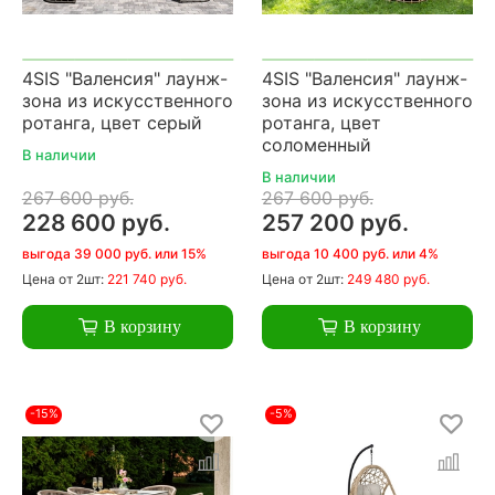
4SIS "Валенсия" лаунж-
4SIS "Валенсия" лаунж-
зона из искусственного
зона из искусственного
ротанга, цвет серый
ротанга, цвет
соломенный
В наличии
В наличии
267 600 руб.
267 600 руб.
228 600 руб.
257 200 руб.
выгода 39 000 руб. или 15%
выгода 10 400 руб. или 4%
Цена
от 2шт:
221 740 руб.
Цена
от 2шт:
249 480 руб.
В корзину
В корзину
-15%
-5%