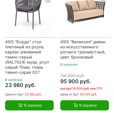
4SIS "Бордо" стул
4SIS "Валенсия" диван
плетеный из роупа,
из искусственного
каркас алюминий
ротанга трехместный,
темно-серый
цвет бронзовый
(RAL7024) муар, роуп
В наличии
серый 15мм, ткань
темно-серая 027
114 900 руб.
В наличии
95 900 руб.
23 980 руб.
выгода 19 000 руб. или 17%
Цена
от 2шт:
23 260 руб.
Цена
от 2шт:
93 020 руб.
В корзину
В корзину