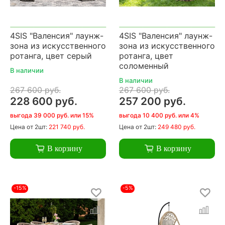
4SIS "Валенсия" лаунж-
4SIS "Валенсия" лаунж-
зона из искусственного
зона из искусственного
ротанга, цвет серый
ротанга, цвет
соломенный
В наличии
В наличии
267 600 руб.
267 600 руб.
228 600 руб.
257 200 руб.
выгода 39 000 руб. или 15%
выгода 10 400 руб. или 4%
Цена
от 2шт:
221 740 руб.
Цена
от 2шт:
249 480 руб.
В корзину
В корзину
-15%
-5%