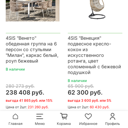
4SIS "Венето"
4SIS "Венеция"
обеденная группа на 6
подвесное кресло-
персон со стульями
кокон из
"Милан", каркас белый,
искусственного
роуп бежевый
ротанга, цвет
соломенный с бежевой
В наличии
подушкой
В наличии
280 273 руб.
65 900 руб.
238 408 руб.
62 300 руб.
выгода 41 865 руб. или 15%
выгода 3 600 руб. или 5%
Цена
от 2шт:
231 260 руб.
Цена
от 2шт:
60 430 руб.
В корзину
В корзину
Главная
Меню
Корзина
Избранное
Профиль