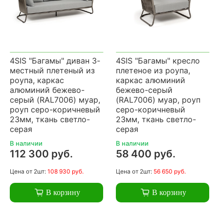
4SIS "Багамы" диван 3-
4SIS "Багамы" кресло
местный плетеный из
плетеное из роупа,
роупа, каркас
каркас алюминий
алюминий бежево-
бежево-серый
серый (RAL7006) муар,
(RAL7006) муар, роуп
роуп серо-коричневый
серо-коричневый
23мм, ткань светло-
23мм, ткань светло-
серая
серая
В наличии
В наличии
112 300 руб.
58 400 руб.
Цена
от 2шт:
108 930 руб.
Цена
от 2шт:
56 650 руб.
В корзину
В корзину