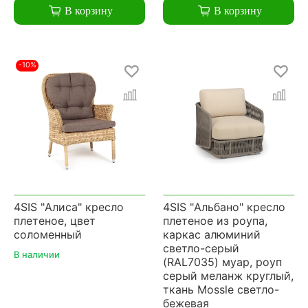
В корзину
В корзину
-10%
4SIS "Алиса" кресло
4SIS "Альбано" кресло
плетеное, цвет
плетеное из роупа,
соломенный
каркас алюминий
светло-серый
В наличии
(RAL7035) муар, роуп
серый меланж круглый,
ткань Mossle светло-
бежевая