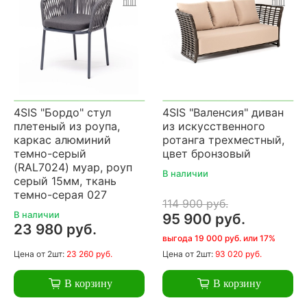
4SIS "Бордо" стул
4SIS "Валенсия" диван
плетеный из роупа,
из искусственного
каркас алюминий
ротанга трехместный,
темно-серый
цвет бронзовый
(RAL7024) муар, роуп
В наличии
серый 15мм, ткань
темно-серая 027
114 900 руб.
В наличии
95 900 руб.
23 980 руб.
выгода 19 000 руб. или 17%
Цена
от 2шт:
23 260 руб.
Цена
от 2шт:
93 020 руб.
В корзину
В корзину