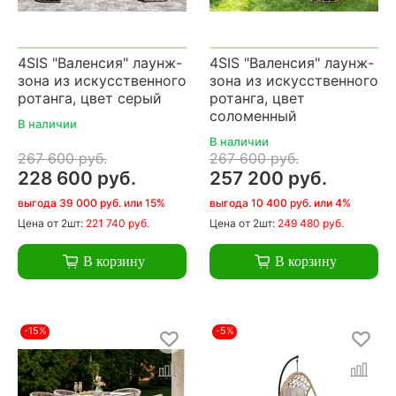
4SIS "Валенсия" лаунж-
4SIS "Валенсия" лаунж-
зона из искусственного
зона из искусственного
ротанга, цвет серый
ротанга, цвет
соломенный
В наличии
В наличии
267 600 руб.
267 600 руб.
228 600 руб.
257 200 руб.
выгода 39 000 руб. или 15%
выгода 10 400 руб. или 4%
Цена
от 2шт:
221 740 руб.
Цена
от 2шт:
249 480 руб.
В корзину
В корзину
-15%
-5%