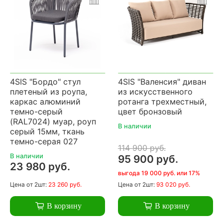
4SIS "Бордо" стул
4SIS "Валенсия" диван
плетеный из роупа,
из искусственного
каркас алюминий
ротанга трехместный,
темно-серый
цвет бронзовый
(RAL7024) муар, роуп
В наличии
серый 15мм, ткань
темно-серая 027
114 900 руб.
В наличии
95 900 руб.
23 980 руб.
выгода 19 000 руб. или 17%
Цена
от 2шт:
23 260 руб.
Цена
от 2шт:
93 020 руб.
В корзину
В корзину