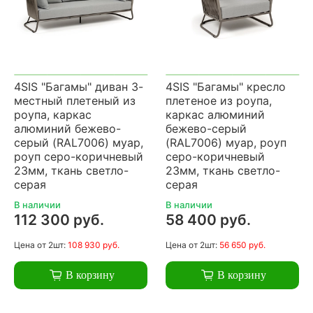
4SIS "Багамы" диван 3-
4SIS "Багамы" кресло
местный плетеный из
плетеное из роупа,
роупа, каркас
каркас алюминий
алюминий бежево-
бежево-серый
серый (RAL7006) муар,
(RAL7006) муар, роуп
роуп серо-коричневый
серо-коричневый
23мм, ткань светло-
23мм, ткань светло-
серая
серая
В наличии
В наличии
112 300 руб.
58 400 руб.
Цена
от 2шт:
108 930 руб.
Цена
от 2шт:
56 650 руб.
В корзину
В корзину