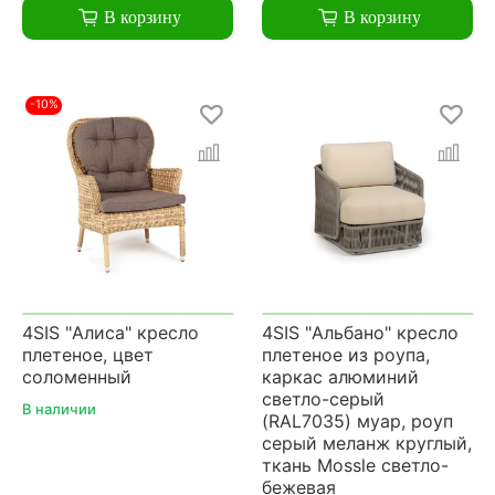
В корзину
В корзину
-10%
4SIS "Алиса" кресло
4SIS "Альбано" кресло
плетеное, цвет
плетеное из роупа,
соломенный
каркас алюминий
светло-серый
В наличии
(RAL7035) муар, роуп
серый меланж круглый,
ткань Mossle светло-
бежевая