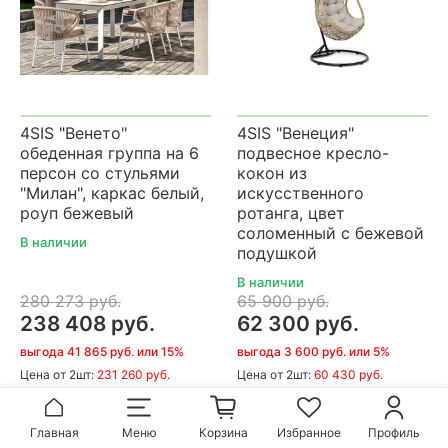
4SIS "Венето"
4SIS "Венеция"
обеденная группа на 6
подвесное кресло-
персон со стульями
кокон из
"Милан", каркас белый,
искусственного
роуп бежевый
ротанга, цвет
соломенный с бежевой
В наличии
подушкой
В наличии
280 273 руб.
65 900 руб.
238 408 руб.
62 300 руб.
выгода 41 865 руб. или 15%
выгода 3 600 руб. или 5%
Цена
от 2шт:
231 260 руб.
Цена
от 2шт:
60 430 руб.
В корзину
В корзину
Главная
Меню
Корзина
Избранное
Профиль