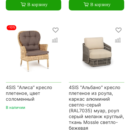
В корзину
В корзину
-10%
4SIS "Алиса" кресло
4SIS "Альбано" кресло
плетеное, цвет
плетеное из роупа,
соломенный
каркас алюминий
светло-серый
В наличии
(RAL7035) муар, роуп
серый меланж круглый,
ткань Mossle светло-
бежевая