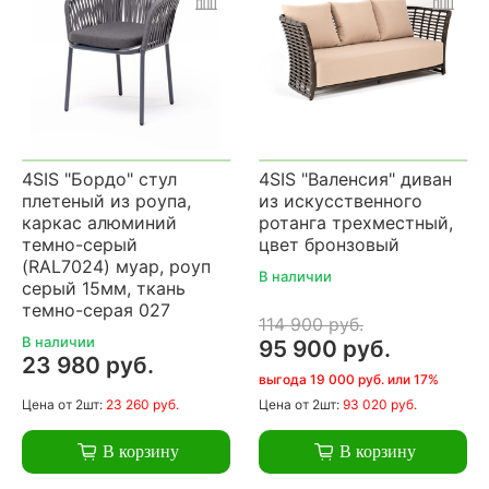
4SIS "Бордо" стул
4SIS "Валенсия" диван
плетеный из роупа,
из искусственного
каркас алюминий
ротанга трехместный,
темно-серый
цвет бронзовый
(RAL7024) муар, роуп
В наличии
серый 15мм, ткань
темно-серая 027
114 900 руб.
В наличии
95 900 руб.
23 980 руб.
выгода 19 000 руб. или 17%
Цена
от 2шт:
23 260 руб.
Цена
от 2шт:
93 020 руб.
В корзину
В корзину