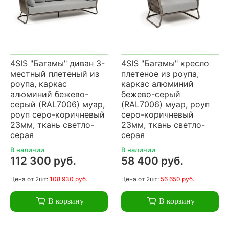
4SIS "Багамы" диван 3-
4SIS "Багамы" кресло
местный плетеный из
плетеное из роупа,
роупа, каркас
каркас алюминий
алюминий бежево-
бежево-серый
серый (RAL7006) муар,
(RAL7006) муар, роуп
роуп серо-коричневый
серо-коричневый
23мм, ткань светло-
23мм, ткань светло-
серая
серая
В наличии
В наличии
112 300 руб.
58 400 руб.
Цена
от 2шт:
108 930 руб.
Цена
от 2шт:
56 650 руб.
В корзину
В корзину