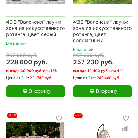
4SIS "Валенсия" лаунж-
4SIS "Валенсия" лаунж-
зона из искусственного
зона из искусственного
ротанга, цвет серый
ротанга, цвет
соломенный
В наличии
В наличии
267 600 руб.
267 600 руб.
228 600 руб.
257 200 руб.
выгода 39 000 руб. или 15%
выгода 10 400 руб. или 4%
Цена
от 2шт:
221 740 руб.
Цена
от 2шт:
249 480 руб.
В корзину
В корзину
-15%
-5%