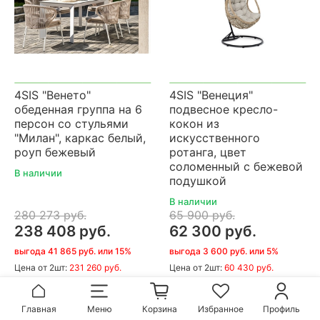
4SIS "Венето"
4SIS "Венеция"
обеденная группа на 6
подвесное кресло-
персон со стульями
кокон из
"Милан", каркас белый,
искусственного
роуп бежевый
ротанга, цвет
соломенный с бежевой
В наличии
подушкой
В наличии
280 273 руб.
65 900 руб.
238 408 руб.
62 300 руб.
выгода 41 865 руб. или 15%
выгода 3 600 руб. или 5%
Цена
от 2шт:
231 260 руб.
Цена
от 2шт:
60 430 руб.
В корзину
В корзину
Главная
Меню
Корзина
Избранное
Профиль