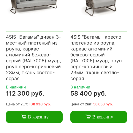
4SIS "Багамы" диван 3-
4SIS "Багамы" кресло
местный плетеный из
плетеное из роупа,
роупа, каркас
каркас алюминий
алюминий бежево-
бежево-серый
серый (RAL7006) муар,
(RAL7006) муар, роуп
роуп серо-коричневый
серо-коричневый
23мм, ткань светло-
23мм, ткань светло-
серая
серая
В наличии
В наличии
112 300 руб.
58 400 руб.
Цена
от 2шт:
108 930 руб.
Цена
от 2шт:
56 650 руб.
В корзину
В корзину