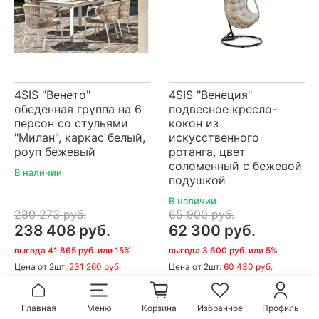
4SIS "Венето"
4SIS "Венеция"
обеденная группа на 6
подвесное кресло-
персон со стульями
кокон из
"Милан", каркас белый,
искусственного
роуп бежевый
ротанга, цвет
соломенный с бежевой
В наличии
подушкой
В наличии
280 273 руб.
65 900 руб.
238 408 руб.
62 300 руб.
выгода 41 865 руб. или 15%
выгода 3 600 руб. или 5%
Цена
от 2шт:
231 260 руб.
Цена
от 2шт:
60 430 руб.
В корзину
В корзину
Главная
Меню
Корзина
Избранное
Профиль