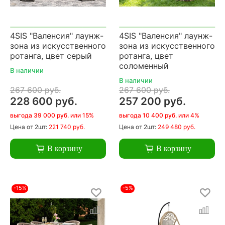
4SIS "Валенсия" лаунж-
4SIS "Валенсия" лаунж-
зона из искусственного
зона из искусственного
ротанга, цвет серый
ротанга, цвет
соломенный
В наличии
В наличии
267 600 руб.
267 600 руб.
228 600 руб.
257 200 руб.
выгода 39 000 руб. или 15%
выгода 10 400 руб. или 4%
Цена
от 2шт:
221 740 руб.
Цена
от 2шт:
249 480 руб.
В корзину
В корзину
-15%
-5%