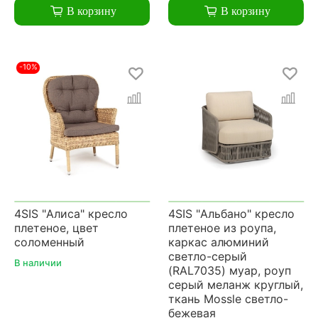
В корзину
В корзину
-10%
4SIS "Алиса" кресло
4SIS "Альбано" кресло
плетеное, цвет
плетеное из роупа,
соломенный
каркас алюминий
светло-серый
В наличии
(RAL7035) муар, роуп
серый меланж круглый,
ткань Mossle светло-
бежевая