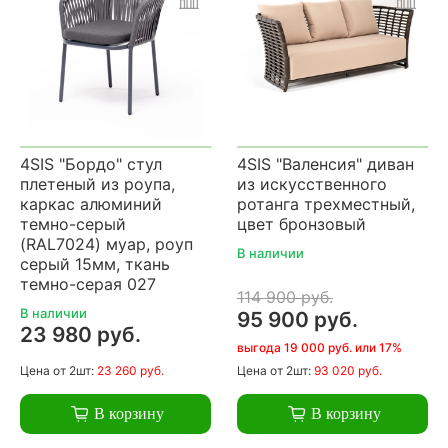
4SIS "Бордо" стул
4SIS "Валенсия" диван
плетеный из роупа,
из искусственного
каркас алюминий
ротанга трехместный,
темно-серый
цвет бронзовый
(RAL7024) муар, роуп
В наличии
серый 15мм, ткань
темно-серая 027
114 900 руб.
В наличии
95 900 руб.
23 980 руб.
выгода 19 000 руб. или 17%
Цена
от 2шт:
23 260 руб.
Цена
от 2шт:
93 020 руб.
В корзину
В корзину