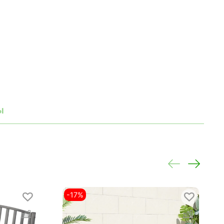
ы
-17%