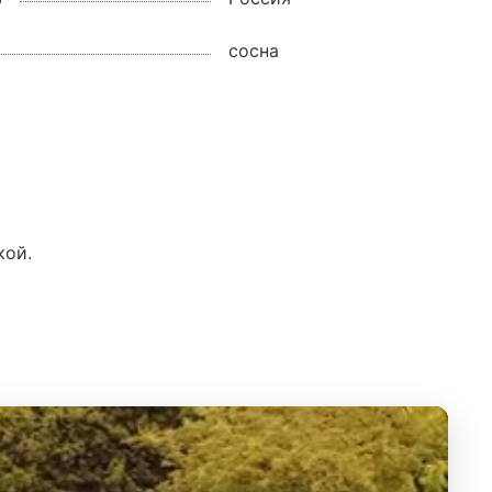
сосна
кой.