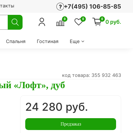
нтакты
+7(495) 106-85-85
0
0
0
0 руб.
Спальня
Гостиная
Еще
код товара: 355 932 463
ый «Лофт», дуб
24 280 руб.
3
Предзаказ