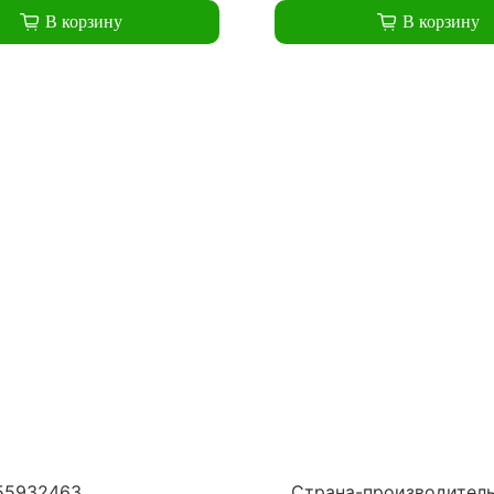
В корзину
В корзину
55932463
Страна-производител