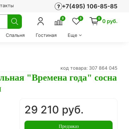
нтакты
+7(495) 106-85-85
0
0
0
0 руб.
Спальня
Гостиная
Еще
код товара: 307 864 045
льная "Времена года" сосна
н
29 210 руб.
Предзаказ