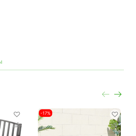
ы
-17%