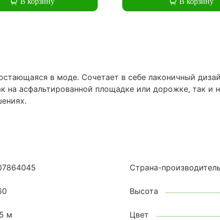
В корзину
В корзину
 остающаяся в моде. Сочетает в себе лаконичный диза
 на асфальтированной площадке или дорожке, так и н
шениях.
07864045
Страна-производител
60
Высота
,5 м
Цвет