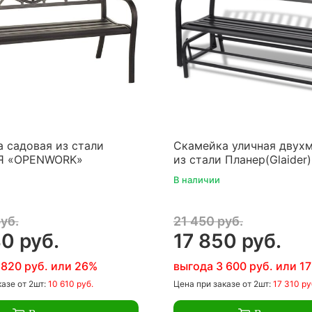
 садовая из стали
Скамейка уличная двух
Я «OPENWORK»
из стали Планер(Glaider
В наличии
уб.
21 450 руб.
0 руб.
17 850 руб.
 820 руб. или 26%
выгода 3 600 руб. или 1
казе
от 2шт:
10 610 руб.
Цена
при заказе
от 2шт:
17 310 ру