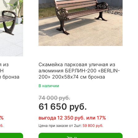
я из
Скамейка парковая уличная из
ИН
алюминия БЕРЛИН-200 «BERLIN-
м бронза
200» 200х58х74 см бронза
В наличии
74 000 руб.
61 650 руб.
7%
выгода 12 350 руб. или 17%
б.
Цена
при заказе
от 2шт:
59 800 руб.