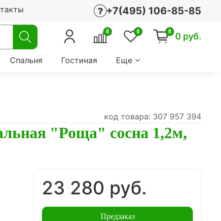
нтакты
+7(495) 106-85-85
0
0
0
0 руб.
Спальня
Гостиная
Еще
код товара: 307 957 394
льная "Роща" сосна 1,2м,
23 280 руб.
Предзаказ