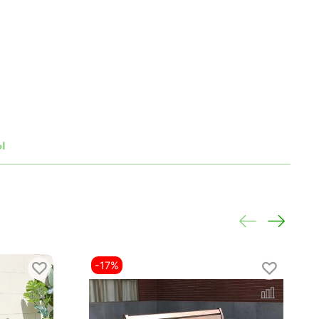
ы
-17%