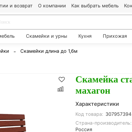
тии и возврат
О компании
Как выбрать мебель
Ко
мебель
Скамейки и урны
Кухня
Прихожая
ейки
Скамейки длина до 1,6м
Скамейка ста
махагон
Характеристики
Код товара:
307957394
Страна-производитель:
Россия