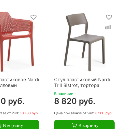
ластиковое Nardi
Стул пластиковый Nardi
алловый
Trill Bistrot, тортора
В наличии
0 руб.
8 820 руб.
казе
от 2шт:
10 180 руб.
Цена
при заказе
от 2шт:
8 560 руб.
В корзину
В корзину