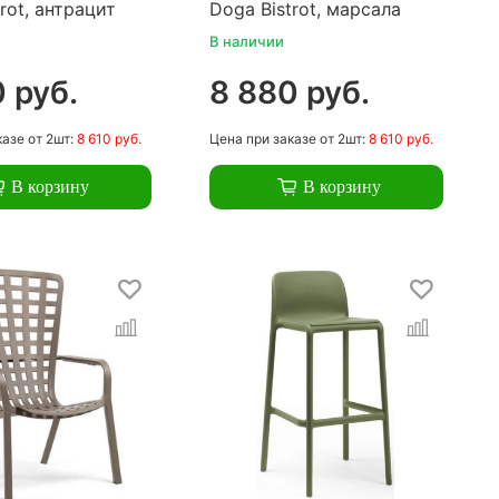
rot, антрацит
Doga Bistrot, марсала
В наличии
 руб.
8 880 руб.
казе
от 2шт:
8 610 руб.
Цена
при заказе
от 2шт:
8 610 руб.
В корзину
В корзину