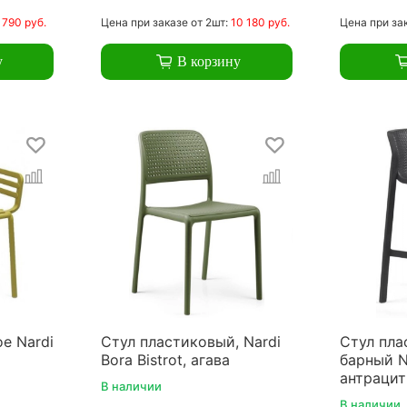
 790 руб.
Цена
при заказе
от 2шт:
10 180 руб.
Цена
при за
у
В корзину
е Nardi
Стул пластиковый, Nardi
Стул пла
Bora Bistrot, агава
барный Na
антрацит
В наличии
В наличии