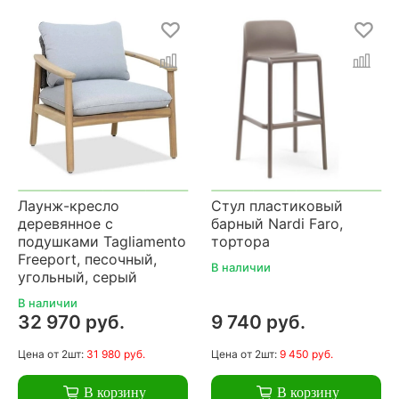
Лаунж-кресло
Стул пластиковый
деревянное с
барный Nardi Faro,
подушками Tagliamento
тортора
Freeport, песочный,
В наличии
угольный, серый
В наличии
32 970 руб.
9 740 руб.
Цена
от 2шт:
31 980 руб.
Цена
от 2шт:
9 450 руб.
В корзину
В корзину