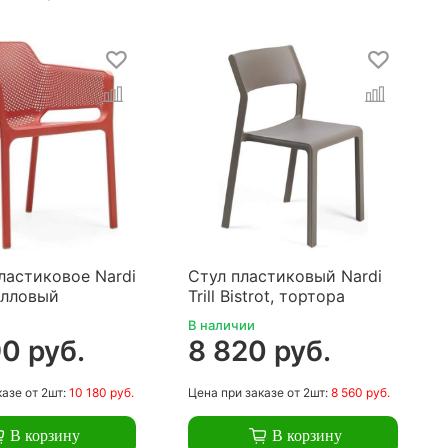
ластиковое Nardi
Стул пластиковый Nardi
алловый
Trill Bistrot, тортора
В наличии
0 руб.
8 820 руб.
казе
от 2шт:
10 180 руб.
Цена
при заказе
от 2шт:
8 560 руб.
В корзину
В корзину