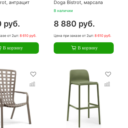
rot, антрацит
Doga Bistrot, марсала
В наличии
 руб.
8 880 руб.
казе
от 2шт:
8 610 руб.
Цена
при заказе
от 2шт:
8 610 руб.
В корзину
В корзину