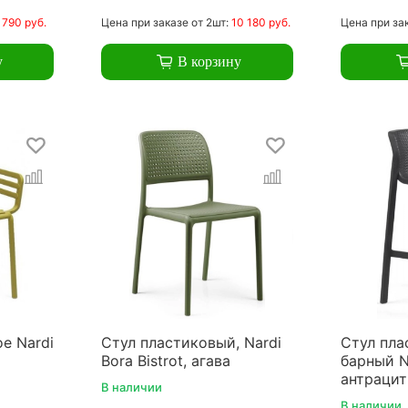
 790 руб.
Цена
при заказе
от 2шт:
10 180 руб.
Цена
при за
у
В корзину
е Nardi
Стул пластиковый, Nardi
Стул пла
Bora Bistrot, агава
барный Na
антрацит
В наличии
В наличии