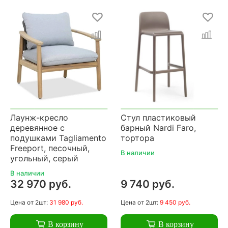
Лаунж-кресло
Стул пластиковый
деревянное с
барный Nardi Faro,
подушками Tagliamento
тортора
Freeport, песочный,
В наличии
угольный, серый
В наличии
32 970 руб.
9 740 руб.
Цена
от 2шт:
31 980 руб.
Цена
от 2шт:
9 450 руб.
В корзину
В корзину