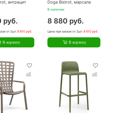
rot, антрацит
Doga Bistrot, марсала
В наличии
 руб.
8 880 руб.
казе
от 2шт:
8 610 руб.
Цена
при заказе
от 2шт:
8 610 руб.
В корзину
В корзину