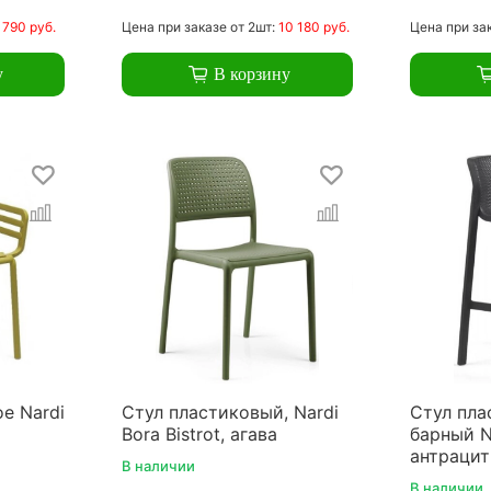
 790 руб.
Цена
при заказе
от 2шт:
10 180 руб.
Цена
при за
у
В корзину
е Nardi
Стул пластиковый, Nardi
Стул пла
Bora Bistrot, агава
барный Na
антрацит
В наличии
В наличии