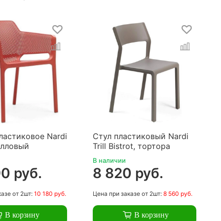
ластиковое Nardi
Стул пластиковый Nardi
алловый
Trill Bistrot, тортора
В наличии
0 руб.
8 820 руб.
казе
от 2шт:
10 180 руб.
Цена
при заказе
от 2шт:
8 560 руб.
В корзину
В корзину