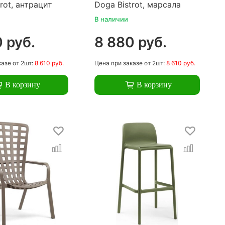
rot, антрацит
Doga Bistrot, марсала
В наличии
 руб.
8 880 руб.
казе
от 2шт:
8 610 руб.
Цена
при заказе
от 2шт:
8 610 руб.
В корзину
В корзину