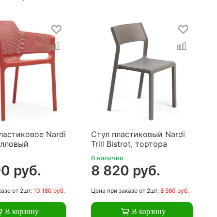
ластиковое Nardi
Стул пластиковый Nardi
алловый
Trill Bistrot, тортора
В наличии
0 руб.
8 820 руб.
казе
от 2шт:
10 180 руб.
Цена
при заказе
от 2шт:
8 560 руб.
В корзину
В корзину