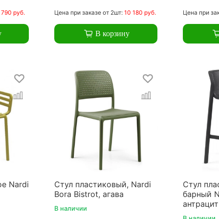
 790 руб.
Цена
при заказе
от 2шт:
10 180 руб.
Цена
при за
у
В корзину
е Nardi
Стул пластиковый, Nardi
Стул пла
Bora Bistrot, агава
барный Na
антрацит
В наличии
В наличии