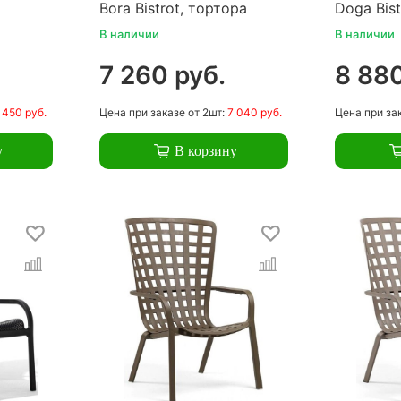
Bora Bistrot, тортора
Doga Bist
В наличии
В наличии
7 260 руб.
8 880
 450 руб.
Цена
при заказе
от 2шт:
7 040 руб.
Цена
при за
у
В корзину