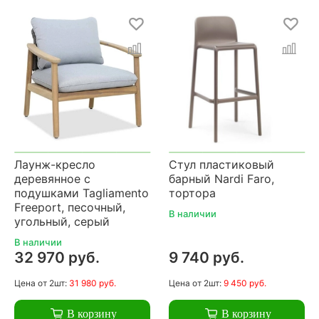
Лаунж-кресло
Стул пластиковый
деревянное с
барный Nardi Faro,
подушками Tagliamento
тортора
Freeport, песочный,
В наличии
угольный, серый
В наличии
32 970 руб.
9 740 руб.
Цена
от 2шт:
31 980 руб.
Цена
от 2шт:
9 450 руб.
В корзину
В корзину