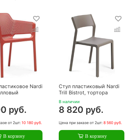
ластиковое Nardi
Стул пластиковый Nardi
алловый
Trill Bistrot, тортора
В наличии
0 руб.
8 820 руб.
казе
от 2шт:
10 180 руб.
Цена
при заказе
от 2шт:
8 560 руб.
В корзину
В корзину