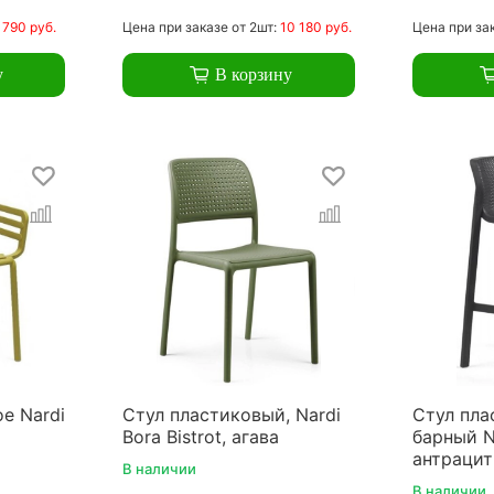
 790 руб.
Цена
при заказе
от 2шт:
10 180 руб.
Цена
при за
у
В корзину
е Nardi
Стул пластиковый, Nardi
Стул пла
Bora Bistrot, агава
барный Na
антрацит
В наличии
В наличии