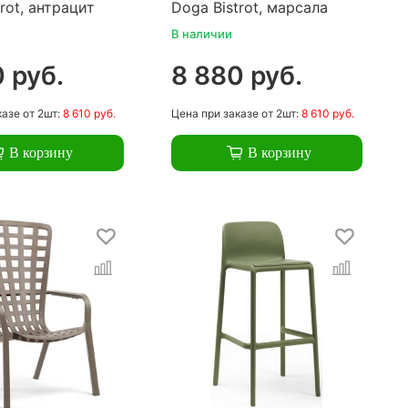
rot, антрацит
Doga Bistrot, марсала
В наличии
 руб.
8 880 руб.
казе
от 2шт:
8 610 руб.
Цена
при заказе
от 2шт:
8 610 руб.
В корзину
В корзину