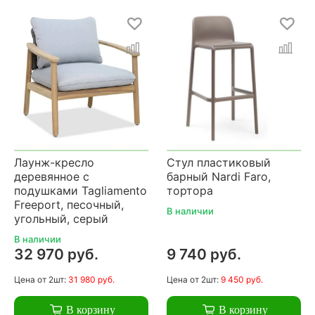
Лаунж-кресло
Стул пластиковый
деревянное с
барный Nardi Faro,
подушками Tagliamento
тортора
Freeport, песочный,
В наличии
угольный, серый
В наличии
32 970 руб.
9 740 руб.
Цена
от 2шт:
31 980 руб.
Цена
от 2шт:
9 450 руб.
В корзину
В корзину