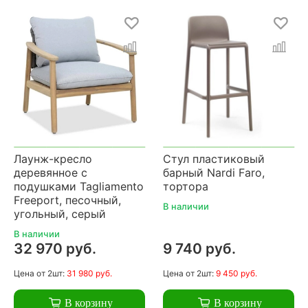
Лаунж-кресло
Стул пластиковый
деревянное с
барный Nardi Faro,
подушками Tagliamento
тортора
Freeport, песочный,
В наличии
угольный, серый
В наличии
32 970 руб.
9 740 руб.
Цена
от 2шт:
31 980 руб.
Цена
от 2шт:
9 450 руб.
В корзину
В корзину