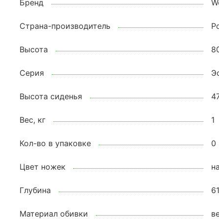
Бренд
W
Страна-производитель
Р
Высота
8
Серия
Э
Высота сиденья
4
Вес, кг
1
Кол-во в упаковке
0
Цвет ножек
н
Глубина
6
Материал обивки
в