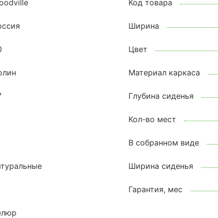
oodville
Код товара
оссия
Ширина
0
Цвет
олин
Материал каркаса
7
Глубина сиденья
Кол-во мест
В собранном виде
атуральные
Ширина сиденья
1
Гарантия, мес
елюр