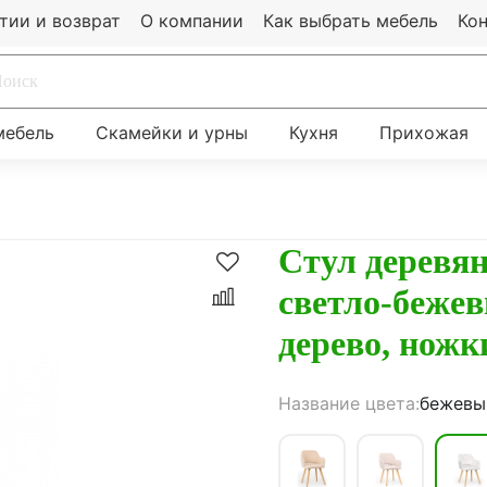
тии и возврат
О компании
Как выбрать мебель
Ко
мебель
Скамейки и урны
Кухня
Прихожая
Стул деревя
светло-бежевы
дерево, нож
Название цвета:
бежевы