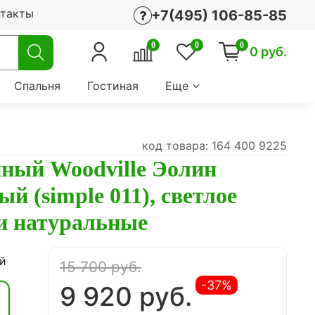
нтакты
+7(495) 106-85-85
0
0
0
0 руб.
Спальня
Гостиная
Еще
код товара: 164 400 9225
нный Woodville Эолин
й (simple 011), светлое
ки натуральные
й
15 700 руб.
-37%
9 920 руб.