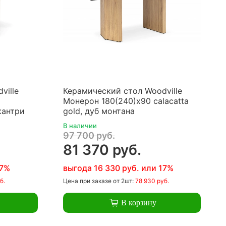
ville
Керамический стол Woodville
Монерон 180(240)x90 calacatta
кантри
gold, дуб монтана
В наличии
97 700 руб.
81 370 руб.
17%
выгода 16 330 руб. или 17%
б.
Цена
при заказе
от 2шт:
78 930 руб.
В корзину