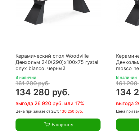
Керамический стол Woodville
Керамиче
Денхольм 240(290)х100х75 rystal
Денхольм
onyx bianco, черный
mosco ne
В наличии
В наличии
161 200 руб.
161 200 
134 280 руб.
134 2
выгода 26 920 руб. или 17%
выгода 2
Цена
при заказе
от 2шт:
130 250 руб.
Цена
при за
В корзину