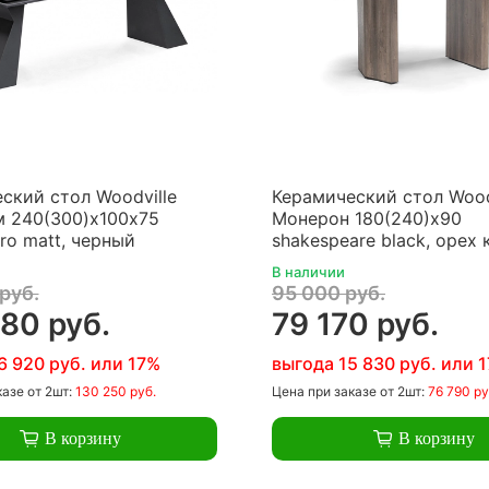
ский стол Woodville
Керамический стол Wood
 240(300)х100х75
Монерон 180(240)x90
ro matt, черный
shakespeare black, орех 
В наличии
руб.
95 000 руб.
80 руб.
79 170 руб.
6 920 руб. или 17%
выгода 15 830 руб. или 
казе
от 2шт:
130 250 руб.
Цена
при заказе
от 2шт:
76 790 ру
В корзину
В корзину