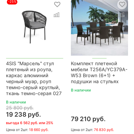
-25%
4SIS "Марсель" стул
Комплект плетеной
плетеный из роупа,
мебели T256A/YC379A-
каркас алюминий
W53 Brown (6+1) +
черный муар, роуп
подушки на стульях
темно-серый круглый,
В наличии
ткань темно-серая 027
В наличии
25 800 руб.
19 238 руб.
79 210 руб.
выгода 6 562 руб. или 25%
Цена
от 2шт:
18 660 руб.
Цена
от 2шт:
76 830 руб.