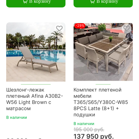
В корзину
В корзину
-29%
Шезлонг-лежак
Комплект плетеной
плетеный Afina A30B2-
мебели
W56 Light Brown с
T365/S65/Y380C-W85
матрасом
8PCS Latte (8+1) +
подушки
В наличии
В наличии
195 000 руб.
137 950 руб.