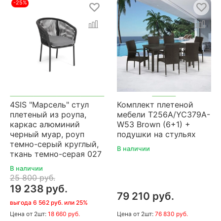
-25%
4SIS "Марсель" стул
Комплект плетеной
плетеный из роупа,
мебели T256A/YC379A-
каркас алюминий
W53 Brown (6+1) +
черный муар, роуп
подушки на стульях
темно-серый круглый,
В наличии
ткань темно-серая 027
В наличии
25 800 руб.
19 238 руб.
79 210 руб.
выгода 6 562 руб. или 25%
Цена
от 2шт:
18 660 руб.
Цена
от 2шт:
76 830 руб.