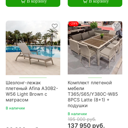
В корзину
В корзину
-29%
Шезлонг-лежак
Комплект плетеной
плетеный Afina A30B2-
мебели
W56 Light Brown с
T365/S65/Y380C-W85
матрасом
8PCS Latte (8+1) +
подушки
В наличии
В наличии
195 000 руб.
137 950 руб.