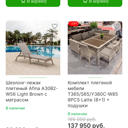
В корзину
В корзину
-29%
Шезлонг-лежак
Комплект плетеной
плетеный Afina A30B2-
мебели
W56 Light Brown с
T365/S65/Y380C-W85
матрасом
8PCS Latte (8+1) +
подушки
В наличии
В наличии
195 000 руб.
137 950 руб.