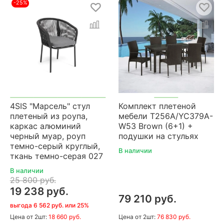
-25%
4SIS "Марсель" стул
Комплект плетеной
плетеный из роупа,
мебели T256A/YC379A-
каркас алюминий
W53 Brown (6+1) +
черный муар, роуп
подушки на стульях
темно-серый круглый,
В наличии
ткань темно-серая 027
В наличии
25 800 руб.
19 238 руб.
79 210 руб.
выгода 6 562 руб. или 25%
Цена
от 2шт:
18 660 руб.
Цена
от 2шт:
76 830 руб.