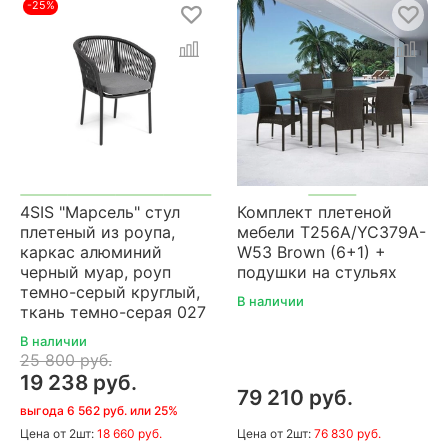
-25%
4SIS "Марсель" стул
Комплект плетеной
плетеный из роупа,
мебели T256A/YC379A-
каркас алюминий
W53 Brown (6+1) +
черный муар, роуп
подушки на стульях
темно-серый круглый,
В наличии
ткань темно-серая 027
В наличии
25 800 руб.
19 238 руб.
79 210 руб.
выгода 6 562 руб. или 25%
Цена
от 2шт:
18 660 руб.
Цена
от 2шт:
76 830 руб.