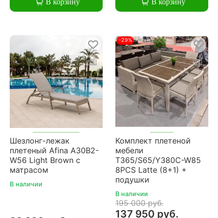
В корзину
В корзину
-29%
Шезлонг-лежак
Комплект плетеной
плетеный Afina A30B2-
мебели
W56 Light Brown с
T365/S65/Y380C-W85
матрасом
8PCS Latte (8+1) +
подушки
В наличии
В наличии
195 000 руб.
137 950 руб.