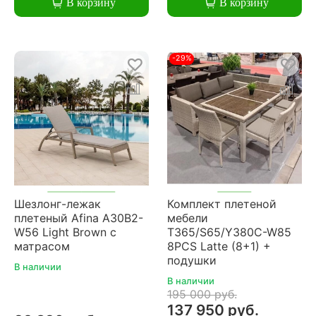
В корзину
В корзину
-29%
Шезлонг-лежак
Комплект плетеной
плетеный Afina A30B2-
мебели
W56 Light Brown с
T365/S65/Y380C-W85
матрасом
8PCS Latte (8+1) +
подушки
В наличии
В наличии
195 000 руб.
137 950 руб.