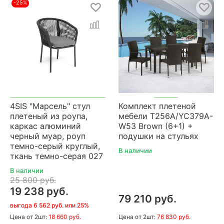
-25%
4SIS "Марсель" стул
Комплект плетеной
плетеный из роупа,
мебели T256A/YC379A-
каркас алюминий
W53 Brown (6+1) +
черный муар, роуп
подушки на стульях
темно-серый круглый,
В наличии
ткань темно-серая 027
В наличии
25 800 руб.
19 238 руб.
79 210 руб.
выгода 6 562 руб. или 25%
Цена
от 2шт:
18 660 руб.
Цена
от 2шт:
76 830 руб.