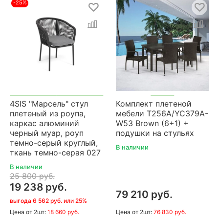
-25%
4SIS "Марсель" стул
Комплект плетеной
плетеный из роупа,
мебели T256A/YC379A-
каркас алюминий
W53 Brown (6+1) +
черный муар, роуп
подушки на стульях
темно-серый круглый,
В наличии
ткань темно-серая 027
В наличии
25 800 руб.
19 238 руб.
79 210 руб.
выгода 6 562 руб. или 25%
Цена
от 2шт:
18 660 руб.
Цена
от 2шт:
76 830 руб.