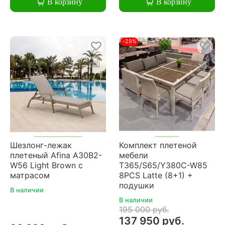
В корзину
В корзину
-29%
Шезлонг-лежак
Комплект плетеной
плетеный Afina A30B2-
мебели
W56 Light Brown с
T365/S65/Y380C-W85
матрасом
8PCS Latte (8+1) +
подушки
В наличии
В наличии
195 000 руб.
137 950 руб.