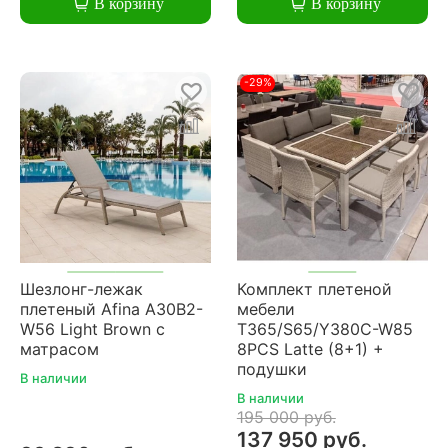
В корзину
В корзину
-29%
Шезлонг-лежак
Комплект плетеной
плетеный Afina A30B2-
мебели
W56 Light Brown с
T365/S65/Y380C-W85
матрасом
8PCS Latte (8+1) +
подушки
В наличии
В наличии
195 000 руб.
137 950 руб.