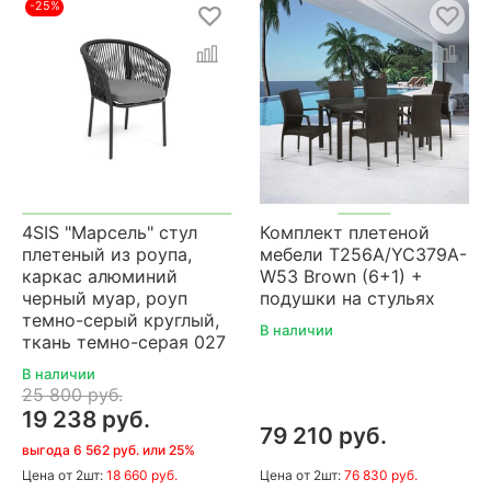
-25%
4SIS "Марсель" стул
Комплект плетеной
плетеный из роупа,
мебели T256A/YC379A-
каркас алюминий
W53 Brown (6+1) +
черный муар, роуп
подушки на стульях
темно-серый круглый,
В наличии
ткань темно-серая 027
В наличии
25 800 руб.
19 238 руб.
79 210 руб.
выгода 6 562 руб. или 25%
Цена
от 2шт:
18 660 руб.
Цена
от 2шт:
76 830 руб.