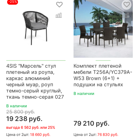
-25%
4SIS "Марсель" стул
Комплект плетеной
плетеный из роупа,
мебели T256A/YC379A-
каркас алюминий
W53 Brown (6+1) +
черный муар, роуп
подушки на стульях
темно-серый круглый,
В наличии
ткань темно-серая 027
В наличии
25 800 руб.
19 238 руб.
79 210 руб.
выгода 6 562 руб. или 25%
Цена
от 2шт:
18 660 руб.
Цена
от 2шт:
76 830 руб.