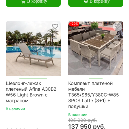
В корзину
В корзину
-29%
Шезлонг-лежак
Комплект плетеной
плетеный Afina A30B2-
мебели
W56 Light Brown с
T365/S65/Y380C-W85
матрасом
8PCS Latte (8+1) +
подушки
В наличии
В наличии
195 000 руб.
137 950 руб.