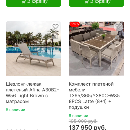
В корзину
В корзину
-29%
Шезлонг-лежак
Комплект плетеной
плетеный Afina A30B2-
мебели
W56 Light Brown с
T365/S65/Y380C-W85
матрасом
8PCS Latte (8+1) +
подушки
В наличии
В наличии
195 000 руб.
137 950 руб.