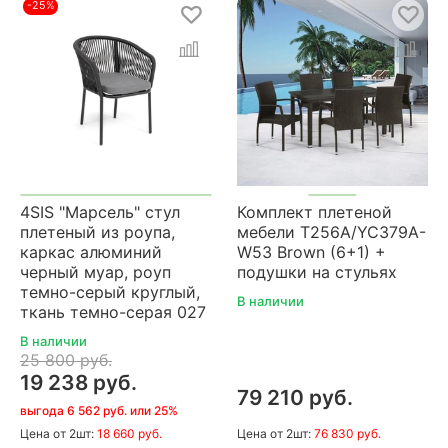
-25%
4SIS "Марсель" стул
Комплект плетеной
плетеный из роупа,
мебели T256A/YC379A-
каркас алюминий
W53 Brown (6+1) +
черный муар, роуп
подушки на стульях
темно-серый круглый,
В наличии
ткань темно-серая 027
В наличии
25 800 руб.
19 238 руб.
79 210 руб.
выгода 6 562 руб. или 25%
Цена
от 2шт:
18 660 руб.
Цена
от 2шт:
76 830 руб.