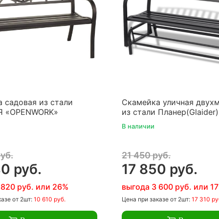
 садовая из стали
Скамейка уличная двух
Я «OPENWORK»
из стали Планер(Glaider
В наличии
уб.
21 450 руб.
0 руб.
17 850 руб.
 820 руб. или 26%
выгода 3 600 руб. или 1
казе
от 2шт:
10 610 руб.
Цена
при заказе
от 2шт:
17 310 ру