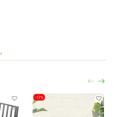
ы
-17%