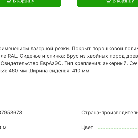
В корзину
В корзину
применением лазерной резки. Покрыт порошковой поли
але RAL. Сиденье и спинка: Брус из хвойных пород др
видетельство ЕврАзЭС. Тип крепления: анкерный. Сече
ья: 460 мм Ширина сиденья: 410 мм
07953678
Страна-производител
8 м
Цвет