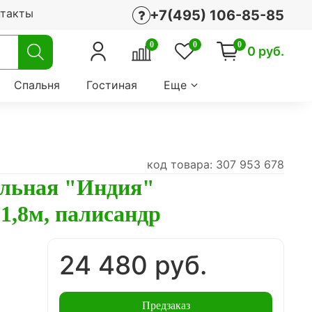
нтакты
+7(495) 106-85-85
0
0
0
0 руб.
Спальня
Гостиная
Еще
код товара: 307 953 678
альная "Индия"
1,8м, палисандр
24 480 руб.
Предзаказ