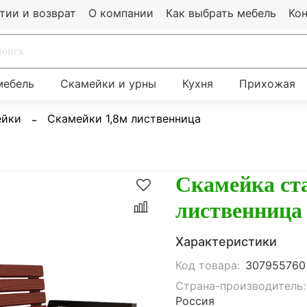
тии и возврат
О компании
Как выбрать мебель
Ко
мебель
Скамейки и урны
Кухня
Прихожая
ейки
Скамейки 1,8м лиственница
Скамейка ст
лиственница 
Характеристики
Код товара:
307955760
Страна-производитель:
Россия