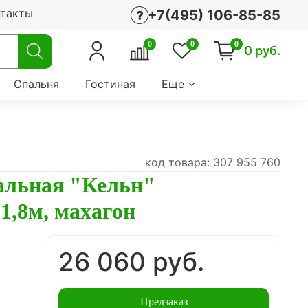
нтакты
+7(495) 106-85-85
0
0
0
0 руб.
Спальня
Гостиная
Еще
код товара: 307 955 760
альная "Кельн"
1,8м, махагон
26 060 руб.
Предзаказ