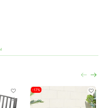
ы
-17%