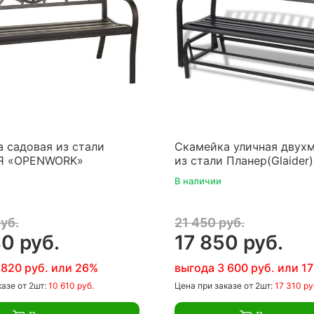
 садовая из стали
Скамейка уличная двух
Я «OPENWORK»
из стали Планер(Glaider
В наличии
уб.
21 450 руб.
0 руб.
17 850 руб.
 820 руб. или 26%
выгода 3 600 руб. или 1
казе
от 2шт:
10 610 руб.
Цена
при заказе
от 2шт:
17 310 ру