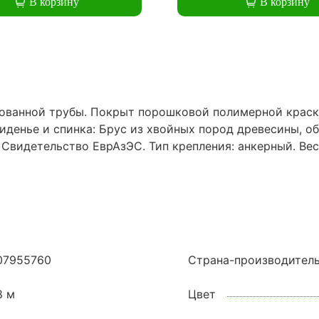
В корзину
В корзину
ованной трубы. Покрыт порошковой полимерной краск
Сиденье и спинка: Брус из хвойных пород древесины, 
видетельство ЕврАзЭС. Тип крепления: анкерный. Вес:
07955760
Страна-производител
8 м
Цвет