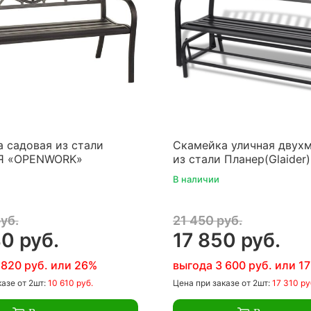
 садовая из стали
Скамейка уличная двух
Я «OPENWORK»
из стали Планер(Glaider
В наличии
уб.
21 450 руб.
0 руб.
17 850 руб.
 820 руб. или 26%
выгода 3 600 руб. или 1
казе
от 2шт:
10 610 руб.
Цена
при заказе
от 2шт:
17 310 ру