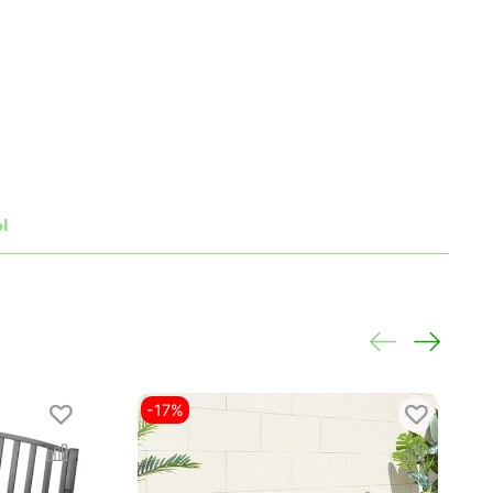
ы
-17%