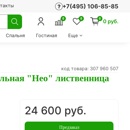
нтакты
+7(495) 106-85-85
0
0
0
0 руб.
Спальня
Гостиная
Еще
код товара: 307 960 507
альная "Нео" лиственница
24 600 руб.
Предзаказ