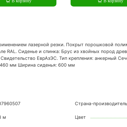
В корзину
В корзину
применением лазерной резки. Покрыт порошковой поли
але RAL. Сиденье и спинка: Брус из хвойных пород др
видетельство ЕврАзЭС. Тип крепления: анкерный Сече
 460 мм Ширина сиденья: 600 мм
07960507
Страна-производител
8 м
Цвет