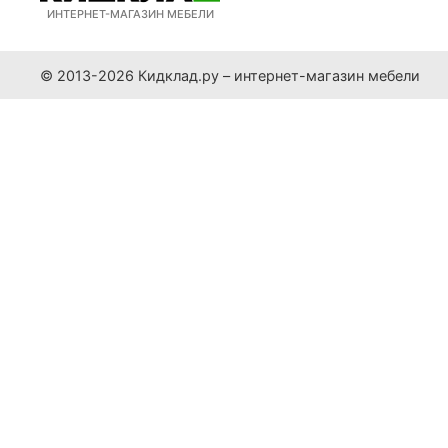
ИНТЕРНЕТ-МАГАЗИН МЕБЕЛИ
© 2013-2026 Кидклад.ру – интернет-магазин мебели
Заказ в один клик
Ваше имя:
Телефон:
Согласие на обработку персональных данных
Настоящим подтверждаю, что я ознакомлен и согласен
Комментарий:
Оформить заказ