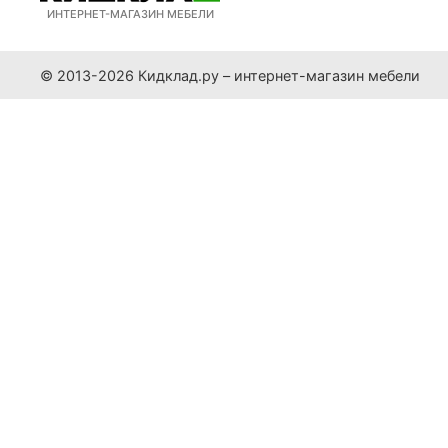
ИНТЕРНЕТ-МАГАЗИН МЕБЕЛИ
© 2013-2026 Кидклад.ру – интернет-магазин мебели
Заказ в один клик
Ваше имя:
Телефон:
Согласие на обработку персональных данных
Настоящим подтверждаю, что я ознакомлен и согласен
Комментарий:
Оформить заказ