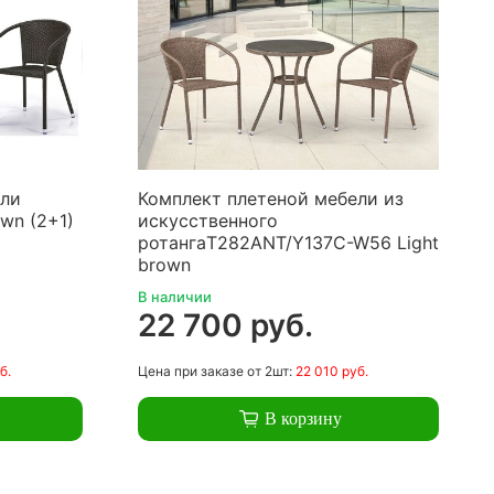
ели
Комплект плетеной мебели из
wn (2+1)
искусственного
ротангаT282ANT/Y137C-W56 Light
brown
В наличии
22 700 руб.
б.
Цена
при заказе
от 2шт:
22 010 руб.
В корзину