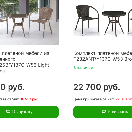
 плетеной мебели из
Комплект плетеной меб
енного
T282ANT/Y137C-W53 Bro
25B/Y137C-W56 Light
В наличии
cs
0 руб.
22 700 руб.
казе
от 2шт:
18 910 руб.
Цена
при заказе
от 2шт:
22 010 ру
В корзину
В корзину