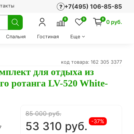
нтакты
+7(495) 106-85-85
0
0
0
0 руб.
Спальня
Гостиная
Еще
код товара: 162 305 3377
мплект для отдыха из
го ротанга LV-520 White-
85 000 руб.
-37%
53 310 руб.
7