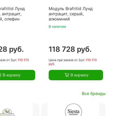
afritid Лунд
Модуль Brafritid Лунд
 антрацит,
антрацит, серый,
й, олефин
алюминий
В наличии
28 руб.
118 728 руб.
казе
от 2шт:
115 170
Цена
при заказе
от 2шт:
115 170
руб.
В корзину
В корзину
Все бренды