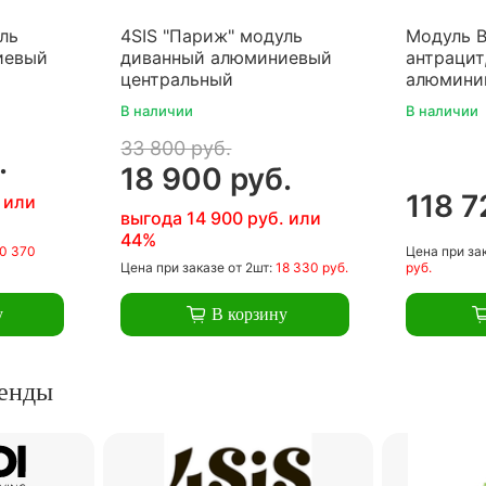
ль
4SIS "Париж" модуль
Модуль Br
иевый
диванный алюминиевый
антрацит,
центральный
алюмини
В наличии
В наличии
33 800 руб.
.
18 900 руб.
118 7
 или
выгода 14 900 руб. или
44%
0 370
Цена
при за
Цена
при заказе
от 2шт:
18 330 руб.
руб.
у
В корзину
енды