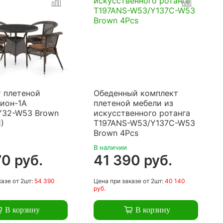
 плетеной
Обеденный комплект
ион-1A
плетеной мебели из
Y32-W53 Brown
искусственного ротанга
)
T197ANS-W53/Y137C-W53
Brown 4Pcs
В наличии
0 руб.
41 390 руб.
казе
от 2шт:
54 390
Цена
при заказе
от 2шт:
40 140
руб.
В корзину
В корзину