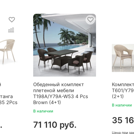
й
Обеденный комплект
Комплект
плетеной мебели
T601/Y79
танга
T198A/Y79A-W53 4 Pcs
(2+1)
85 2Pcs
Brown (4+1)
В наличии
В наличии
35 16
.
71 110 руб.
Цена
при за