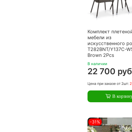
Комплект плетено
мебели из
искусственного ро
T282BNT/Y137C-W
Brown 2Pcs
В наличии
22 700 руб
Цена
при заказе
от 2шт:
2
В корзин
-31%