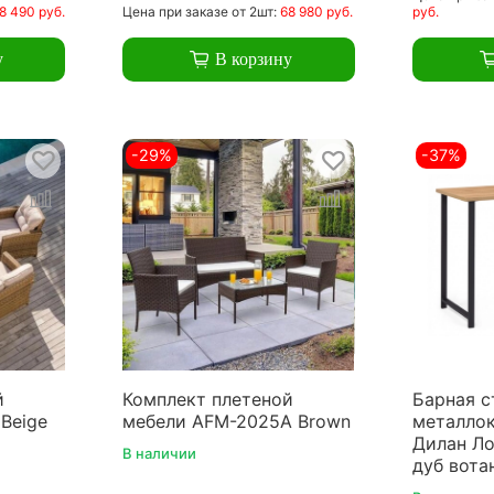
8 490 руб.
Цена
при заказе
от 2шт:
68 980 руб.
руб.
у
В корзину
-29%
-37%
й
Комплект плетеной
Барная с
Beige
мебели AFM-2025A Brown
металлок
Дилан Ло
В наличии
дуб вота