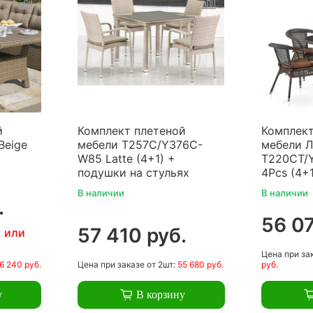
й
Комплект плетеной
Комплект
Beige
мебели T257C/Y376C-
мебели Л
W85 Latte (4+1) +
T220CT/
подушки на стульях
4Pcs (4+1
В наличии
В наличии
.
56 07
57 410 руб.
. или
Цена
при за
6 240 руб.
Цена
при заказе
от 2шт:
55 680 руб.
руб.
у
В корзину