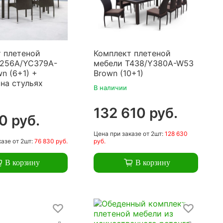
 плетеной
Комплект плетеной
T256A/YC379A-
мебели T438/Y380A-W53
n (6+1) +
Brown (10+1)
на стульях
В наличии
132 610 руб.
0 руб.
Цена
при заказе
от 2шт:
128 630
казе
от 2шт:
76 830 руб.
руб.
В корзину
В корзину