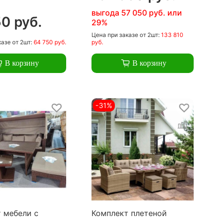
выгода 57 050 руб. или
0 руб.
29%
Цена
при заказе
от 2шт:
133 810
казе
от 2шт:
64 750 руб.
руб.
В корзину
В корзину
-31%
 мебели с
Комплект плетеной