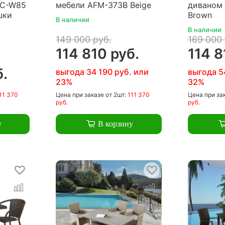
0C-W85
мебели AFM-373B Beige
диваном
шки
Brown
В наличии
В наличии
149 000 руб.
169 000 
114 810 руб.
114 8
б.
выгода 34 190 руб. или
выгода 5
23%
32%
11 370
Цена
при заказе
от 2шт:
111 370
Цена
при за
руб.
руб.
у
В корзину