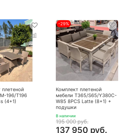
-29%
 плетеной
Комплект плетеной
M-196/T196
мебели T365/S65/Y380C-
s (4+1)
W85 8PCS Latte (8+1) +
подушки
В наличии
195 000 руб.
137 950 руб.