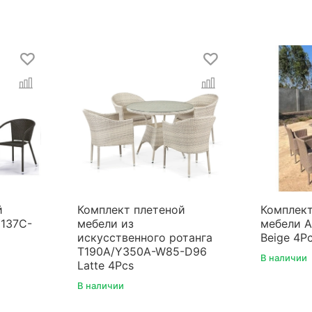
й
Комплект плетеной
Комплект
137C-
мебели из
мебели A
искусственного ротанга
Beige 4Pc
T190A/Y350A-W85-D96
В наличии
Latte 4Pcs
В наличии