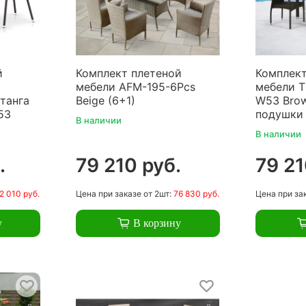
й
Комплект плетеной
Комплект
мебели AFM-195-6Pcs
мебели 
танга
Beige (6+1)
W53 Brow
53
подушки 
В наличии
В наличии
.
79 210 руб.
79 21
2 010 руб.
Цена
при заказе
от 2шт:
76 830 руб.
Цена
при за
у
В корзину