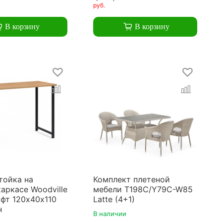
руб.
В корзину
В корзину
тойка на
Комплект плетеной
аркасе Woodville
мебели T198C/Y79C-W85
фт 120х40х110
Latte (4+1)
н
В наличии