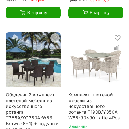
Цена
от 2шт:
7 870 руб.
Цена
от 2шт:
68 980 руб.
В корзину
В корзину
Обеденный комплект
Комплект плетеной
плетеной мебели из
мебели из
искусственного
искусственного
ротанга
ротанга T190B/Y350A-
T256A/YC380A-W53
W85-90x90 Latte 4Pcs
Brown (6+1) + подушки
В наличии