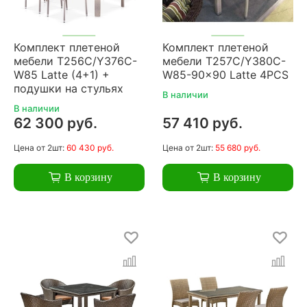
Комплект плетеной
Комплект плетеной
мебели T256C/Y376C-
мебели T257C/Y380C-
W85 Latte (4+1) +
W85-90x90 Latte 4PCS
подушки на стульях
В наличии
В наличии
62 300 руб.
57 410 руб.
Цена
от 2шт:
60 430 руб.
Цена
от 2шт:
55 680 руб.
В корзину
В корзину