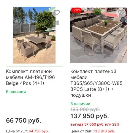
-29%
Комплект плетеной
Комплект плетеной
мебели AM-196/T196
мебели
Beige 4Pcs (4+1)
T365/S65/Y380C-W85
8PCS Latte (8+1) +
В наличии
подушки
В наличии
195 000 руб.
137 950 руб.
66 750 руб.
выгода 57 050 руб. или 29%
Цена
от 2шт:
64 750 руб.
Цена
от 2шт:
133 810 руб.