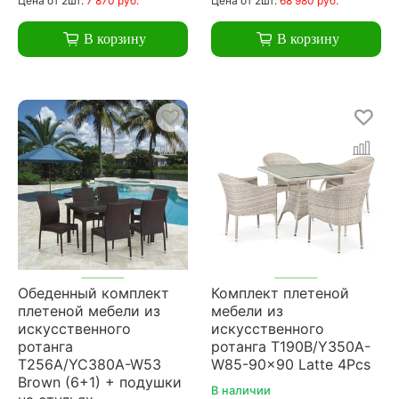
Цена
от 2шт:
7 870 руб.
Цена
от 2шт:
68 980 руб.
В корзину
В корзину
Обеденный комплект
Комплект плетеной
плетеной мебели из
мебели из
искусственного
искусственного
ротанга
ротанга T190B/Y350A-
T256A/YC380A-W53
W85-90x90 Latte 4Pcs
Brown (6+1) + подушки
В наличии