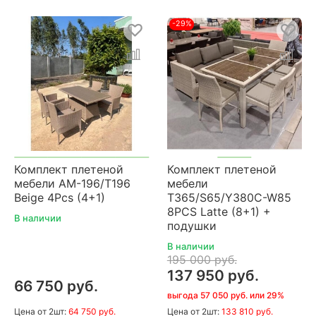
-29%
Комплект плетеной
Комплект плетеной
мебели AM-196/T196
мебели
Beige 4Pcs (4+1)
T365/S65/Y380C-W85
8PCS Latte (8+1) +
В наличии
подушки
В наличии
195 000 руб.
137 950 руб.
66 750 руб.
выгода 57 050 руб. или 29%
Цена
от 2шт:
64 750 руб.
Цена
от 2шт:
133 810 руб.