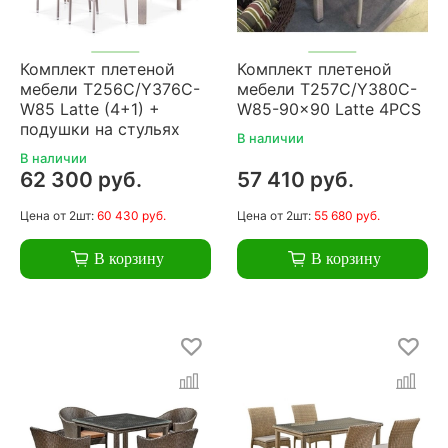
Комплект плетеной
Комплект плетеной
мебели T256C/Y376C-
мебели T257C/Y380C-
W85 Latte (4+1) +
W85-90x90 Latte 4PCS
подушки на стульях
В наличии
В наличии
62 300 руб.
57 410 руб.
Цена
от 2шт:
60 430 руб.
Цена
от 2шт:
55 680 руб.
В корзину
В корзину