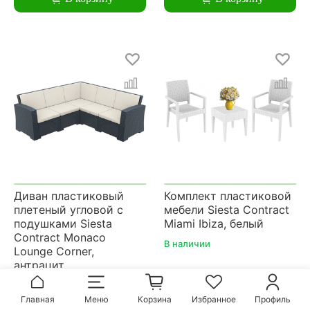
Диван пластиковый
Комплект пластиковой
плетеный угловой с
мебели Siesta Contract
подушками Siesta
Miami Ibiza, белый
Contract Monaco
В наличии
Lounge Corner,
антрацит
В наличии
140 100 руб.
24 860 руб.
Главная
Меню
Корзина
Избранное
Профиль