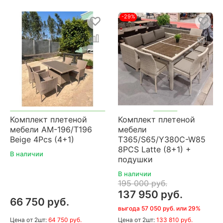
-29%
Комплект плетеной
Комплект плетеной
мебели AM-196/T196
мебели
Beige 4Pcs (4+1)
T365/S65/Y380C-W85
8PCS Latte (8+1) +
В наличии
подушки
В наличии
195 000 руб.
137 950 руб.
66 750 руб.
выгода 57 050 руб. или 29%
Цена
от 2шт:
64 750 руб.
Цена
от 2шт:
133 810 руб.