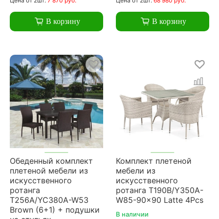
Цена
от 2шт:
7 870 руб.
Цена
от 2шт:
68 980 руб.
В корзину
В корзину
Обеденный комплект
Комплект плетеной
плетеной мебели из
мебели из
искусственного
искусственного
ротанга
ротанга T190B/Y350A-
T256A/YC380A-W53
W85-90x90 Latte 4Pcs
Brown (6+1) + подушки
В наличии