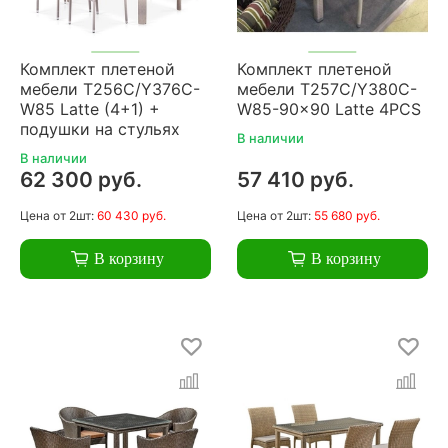
Комплект плетеной
Комплект плетеной
мебели T256C/Y376C-
мебели T257C/Y380C-
W85 Latte (4+1) +
W85-90x90 Latte 4PCS
подушки на стульях
В наличии
В наличии
62 300 руб.
57 410 руб.
Цена
от 2шт:
60 430 руб.
Цена
от 2шт:
55 680 руб.
В корзину
В корзину